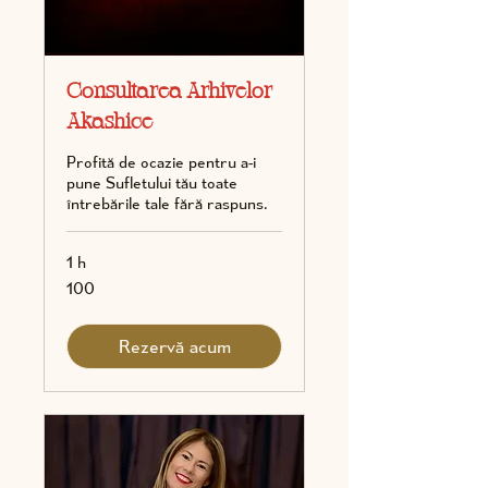
Consultarea Arhivelor
Akashice
Profită de ocazie pentru a-i
pune Sufletului tău toate
întrebările tale fără raspuns.
1 h
100
100
Rezervă acum