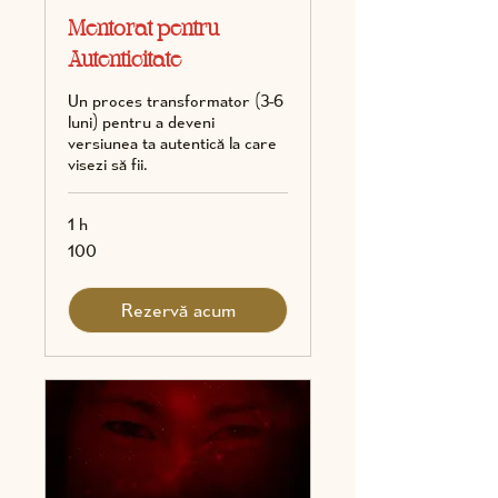
Mentorat pentru
Autenticitate
Un proces transformator (3-6
luni) pentru a deveni
versiunea ta autentică la care
visezi să fii.
1 h
100
100
Rezervă acum