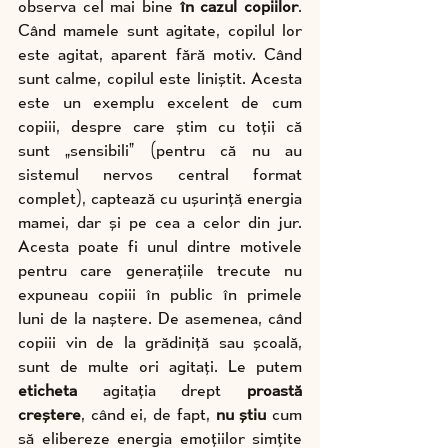
observa cel mai bine 
în cazul copiilor
. 
Când mamele sunt agitate, copilul lor 
este agitat, aparent fără motiv. Când 
sunt calme, copilul este liniștit. Acesta 
este un exemplu excelent de cum 
copiii, despre care știm cu toții că 
sunt „sensibili” (pentru că nu au 
sistemul nervos central format 
complet), captează cu ușurință energia 
mamei, dar și pe cea a celor din jur. 
Acesta poate fi unul dintre motivele 
pentru care generațiile trecute nu 
expuneau copiii în public în primele 
luni de la naștere. De asemenea, când 
copiii vin de la grădiniță sau școală, 
sunt de multe ori agitați. Le putem 
eticheta
 agitația drept 
proastă 
creștere
, când ei, de fapt, 
nu știu 
cum 
să elibereze energia emoțiilor simțite 