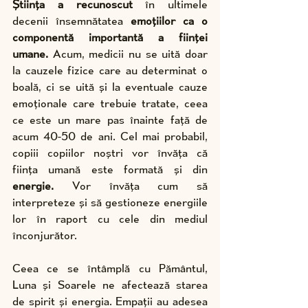
Știința a recunoscut
 în ultimele 
decenii însemnătatea 
emoțiilor ca o 
componentă importantă a ființei 
umane.
 Acum, medicii nu se uită doar 
la cauzele fizice care au determinat o 
boală, ci se uită și la eventuale cauze 
emoționale care trebuie tratate, ceea 
ce este un mare pas înainte față de 
acum 40-50 de ani. Cel mai probabil, 
copiii copiilor noștri vor învăța că 
ființa umană este formată și din 
energie.
 Vor învăța cum să 
interpreteze și să gestioneze energiile 
lor în raport cu cele din mediul 
înconjurător.
Ceea ce se întâmplă cu Pământul, 
Luna și Soarele ne afectează starea 
de spirit și energia. Empații au adesea 