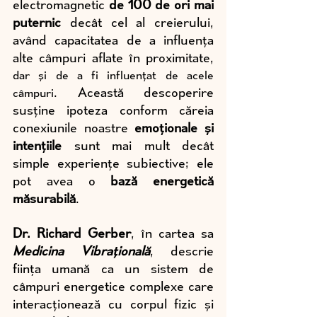
electromagnetic 
de 100 de ori mai 
puternic
 decât cel al creierului, 
având capacitatea de a influența 
alte câmpuri aflate în proximitate, 
dar și de a fi influențat de acele 
. Această descoperire 
câmpuri
susține ipoteza conform căreia 
conexiunile noastre 
emoționale și 
intențiile
 sunt mai mult decât 
simple experiențe subiective; ele 
pot avea o
 bază energetică 
măsurabilă
.
Dr. Richard Gerber
, în cartea sa 
Medicina Vibrațională
, descrie 
ființa umană ca un sistem de 
câmpuri energetice complexe care 
interacționează cu corpul fizic și 