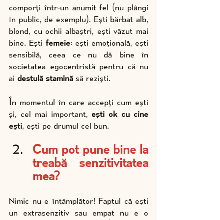
comporți într-un anumit fel (nu plângi 
în public, de exemplu). Ești bărbat alb, 
blond, cu ochii albaștri, ești văzut mai 
bine. Ești 
femeie
: ești emoțională, ești 
sensibilă, ceea ce nu dă bine în 
societatea egocentristă pentru că nu 
ai 
destulă stamină
 să reziști.
Î
n momentul în care accepți cum ești 
și, cel mai important, 
ești ok cu cine 
ești
, ești pe drumul cel bun.
Cum pot pune bine la 
treabă senzitivitatea 
mea?
Nimic nu e întâmplător! Faptul că ești 
un extrasenzitiv sau empat nu e o 