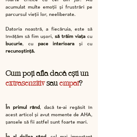
acumulat multe emoții și frustrări pe 
parcursul vieții lor, neeliberate.
Datoria noastră, a fiecăruia, este să 
învățăm să fim ușori,
 să trăim viața
 cu 
bucurie
, cu 
pace interioara
 și cu 
recunoștință.
Cum poți afla dacă ești un 
extrasenzitiv
 sau 
empat
?
În primul rând
, dacă te-ai regăsit în 
acest articol și avut momente de AHA, 
șansele să fii astfel sunt foarte mari.
În al doilea rând,
 cel mai important 