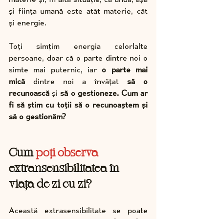
și ființa umană este atât materie, cât 
și energie.
Toți simțim energia celorlalte 
persoane, doar că o parte dintre noi o 
simte mai puternic, iar 
o parte mai 
mică
 dintre noi a învățat 
să o 
recunoască
 și 
să o gestioneze.
Cum ar 
fi să știm cu toții să o recunoaștem și 
să o gestionăm?
Cum 
poți observa
extransensibilitatea în 
viața de zi cu zi?
Această extrasensibilitate se poate 