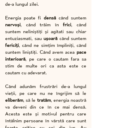
de-a lungul zilei.
Energia poate fi 
densă 
când suntem 
nervoși
, când trăim în 
frici
, când 
suntem neliniștiți și agitati sau chiar 
entuziasmati, sau 
ușoară
 când suntem 
fericiți
, când ne simțim împliniți, când 
suntem liniștiți. Când avem acea 
pace 
interioară
, pe care o cautam fara sa 
stim de multe ori ca asta este ce 
cautam cu adevarat.
Când adunăm frustrări de-a lungul 
vieții, pe care nu ne îngrijim să le
eliberăm
, să le 
tratăm
, energia noastră 
va deveni din ce în ce mai densă. 
Acesta este și motivul pentru care 
întâlnim persoane în vârstă care sunt 
foarte critice cu cei din jur. Au 