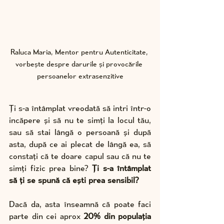
Raluca Maria, Mentor pentru Autenticitate, 
vorbește despre darurile și provocările 
persoanelor extrasenzitive
Ți s-a întâmplat vreodată să intri într-o 
incăpere și să nu te simți la locul tău, 
sau să stai lângă o persoană și după 
asta, după ce ai plecat de lângă ea, să 
constați că te doare capul sau că nu te 
simți fizic prea bine? 
Ți s-a întâmplat 
să ți se spună că ești prea sensibil?
Dacă da, asta înseamnă că poate faci 
parte din cei aprox 
20% din populația 