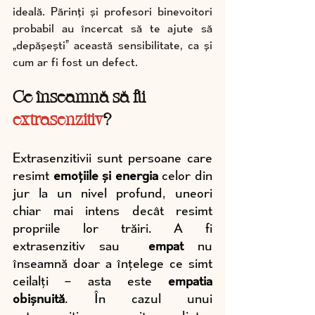
ideală. Părinți și profesori binevoitori 
probabil au încercat să te ajute să 
„depășești” această sensibilitate, ca și 
cum ar fi fost un defect.
Ce înseamnă să fii 
extrasenzitiv
?
Extrasenzitivii sunt persoane care 
resimt 
emoțiile și energia
 celor din 
jur la un nivel profund, uneori 
chiar mai intens decât resimt 
propriile lor trăiri. A fi 
extrasenzitiv sau  
empat
 nu 
înseamnă doar a înțelege ce simt 
ceilalți – asta este 
empatia 
obișnuită
. În cazul unui 