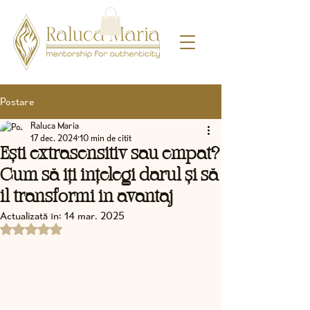
Postare
Raluca Maria
17 dec. 2024
10 min de citit
Ești extrasensitiv sau empat?
Cum să iți ințelegi darul și să
il transformi in avantaj
Actualizată în:
14 mar. 2025
Evaluat(ă) cu NaN din 5 stele.