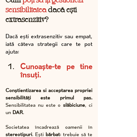
Cum 
poți să îți gestionezi 
sensibilitatea
 dacă ești 
extrasenzitiv?
Dacă ești extrasenzitiv sau empat, 
iată câteva strategii care te pot 
ajuta:
Cunoaște-te pe tine 
însuți. 
Conștientizarea si acceptarea propriei 
sensibilități este primul pas. 
Sensibilitatea nu este o 
slăbiciune
, ci 
un 
DAR
. 
Societatea încadrează oamenii în 
stereotipuri
. Ești 
bărbat
: trebuie să te 