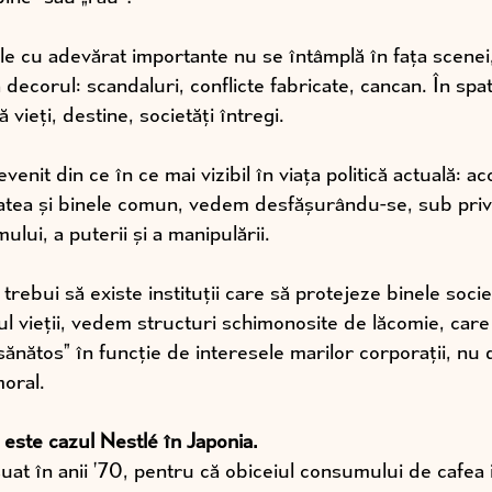
le cu adevărat importante nu se întâmplă în fața scenei, 
ră decorul: scandaluri, conflicte fabricate, cancan. În spat
 vieți, destine, societăți întregi.
nit din ce în ce mai vizibil în viața politică actuală: ac
atea și binele comun, vedem desfășurându-se, sub privir
ului, a puterii și a manipulării.
 trebui să existe instituții care să protejeze binele socie
rul vieții, vedem structuri schimonosite de lăcomie, care
sănătos” în funcție de interesele marilor corporații, nu
oral.
este cazul Nestlé în Japonia.
șuat în anii ’70, pentru că obiceiul consumului de cafea i