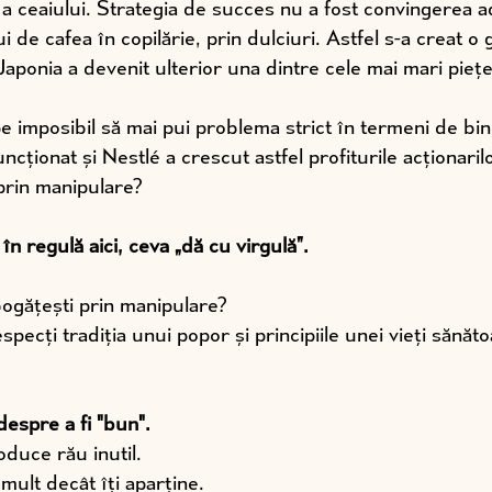
a ceaiului. Strategia de succes nu a fost convingerea adu
i de cafea în copilărie, prin dulciuri. Astfel s-a creat o
Japonia a devenit ulterior una dintre cele mai mari pieț
pe imposibil să mai pui problema strict în termeni de bi
uncționat și Nestlé a crescut astfel profiturile acționaril
prin manipulare?
în regulă aici, ceva „dă cu virgulă”.
ogățești prin manipulare? 
pecți tradiția unui popor și principiile unei vieți sănăto
despre a fi "bun".
duce rău inutil. 
mult decât îți aparține.