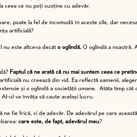
a ceea ce nu poți susține cu adevăr.
bare, poate la fel de incomodă în aceste zile, dar neces
nța artificială?
l nu este altceva decât 
o oglindă.
 O oglindă a noastră. A
ndă? 
Faptul că ne arată că nu mai suntem ceea ce preti
artificială nu creează din vid. Ea reflectă oamenii, alegeri
 extensie și o oglindă a societății umane.  Atâta timp cât 
 AI-ul va învăța să caute același lucru.
 ne fie frică, ci de adevăr. De adevărul pe care această 
ebarea: 
care este, de fapt, adevărul meu
?