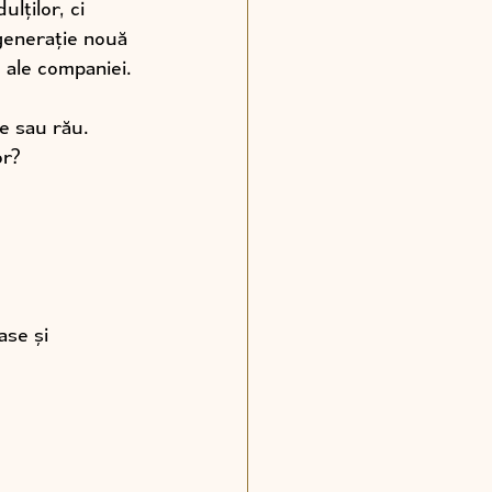
lților, ci 
 generație nouă 
e ale companiei.
ne sau rău.
or?
ase și 