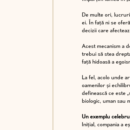
De multe ori, lucruri
ei. În față ni se ofe
decizii care afectează
Acest mecanism a deve
trebui să stea drept
față hidoasă a egoism
La fel, acolo unde ar
oamenilor și echilib
definească ce este „
biologic, uman sau m
Un exemplu celebru 
Inițial, compania a e