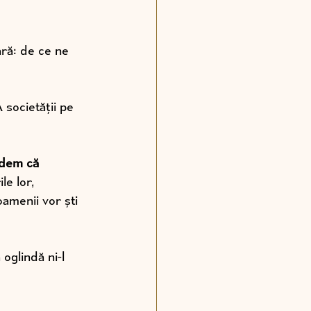
ară: de ce ne 
 societății pe 
ndem că 
le lor, 
oamenii vor ști 
oglindă ni-l 