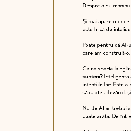
Despre a nu manipul
Și mai apare o între
este frică de intelige
Poate pentru că AI-u
care am construit-o.
Ce ne sperie la ogli
suntem? 
Inteligența 
intențiile lor. Este o
să caute adevărul, și
Nu de AI ar trebui să
poate arăta. De într