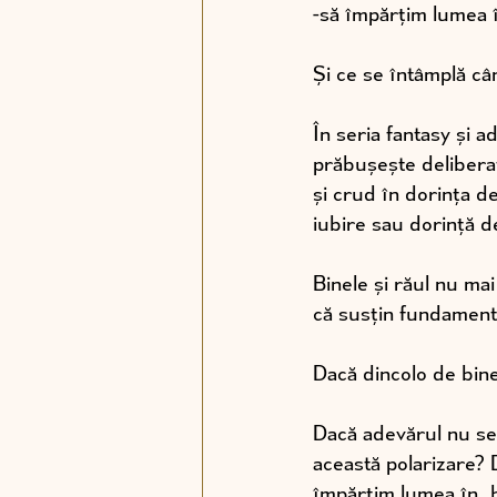
-să împărțim lumea î
Și ce se întâmplă câ
În seria fantasy și a
prăbușește deliberat
și crud în dorința de 
iubire sau dorință d
Binele și răul nu ma
că susțin fundamente
Dacă dincolo de bine 
Dacă adevărul nu se a
această polarizare?
împărțim lumea în „b