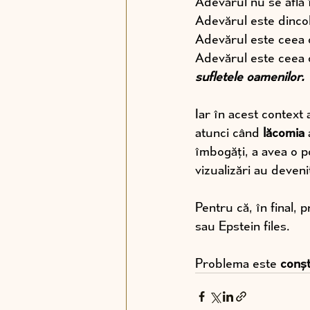
Adevărul nu se află î
Adevărul este dincol
Adevărul este ceea 
Adevărul este ceea c
sufletele oamenilor.
Iar în acest context
atunci când 
lăcomia
 
îmbogăți, a avea o po
vizualizări au deveni
Pentru că, în final, 
sau Epstein files.
Problema este 
conșt