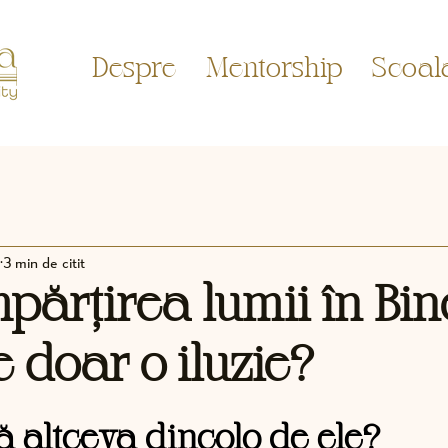
Despre
Mentorship
Scoal
3 min de citit
părțirea lumii în Bin
e doar o iluzie?
in 5 stele.
ă altceva dincolo de ele?