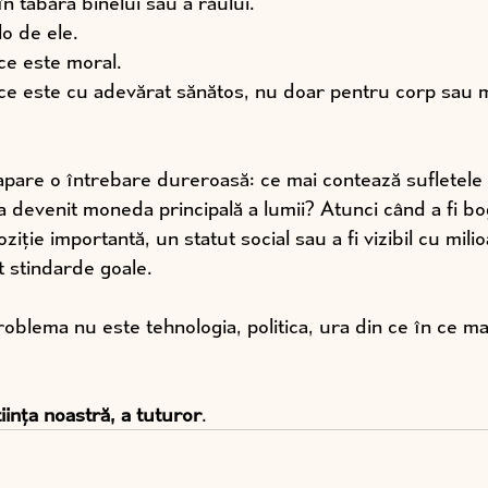
n tabăra binelui sau a răului. 
o de ele. 
ce este moral. 
e este cu adevărat sănătos, nu doar pentru corp sau mi
 apare o întrebare dureroasă: ce mai contează sufletele
a devenit moneda principală a lumii? Atunci când a fi bo
ziție importantă, un statut social sau a fi vizibil cu mili
t stindarde goale.
problema nu este tehnologia, politica, ura din ce în ce mai
iința noastră, a tuturor
.