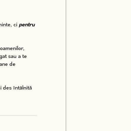
nte, ci 
pentru 
 oamenilor, 
gat sau a te 
oane de 
 des întâlnită 