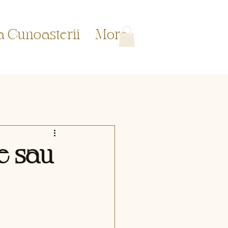
a Cunoasterii
More
e sau