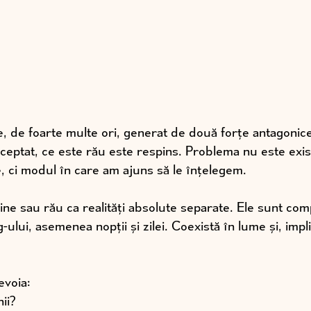
e, de foarte multe ori, generat de două forțe antagonice
ceptat, ce este rău este respins. Problema nu este exis
 ci modul în care am ajuns să le înțelegem.
bine sau rău ca realități absolute separate. Ele sunt co
ului, asemenea nopții și zilei. Coexistă în lume și, implic
evoia:
ii?