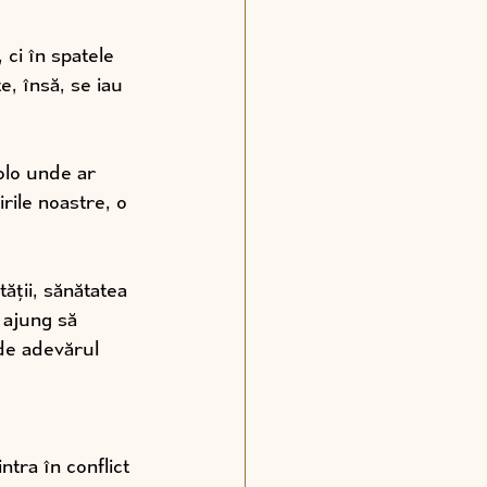
ci în spatele 
e, însă, se iau 
olo unde ar 
ile noastre, o 
tății, sănătatea 
 ajung să 
 de adevărul 
ntra în conflict 