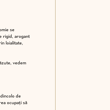
omie se 
 rigid, arogant 
n loialitate, 
căzute, vedem 
 dincolo de 
ea ocupați să 