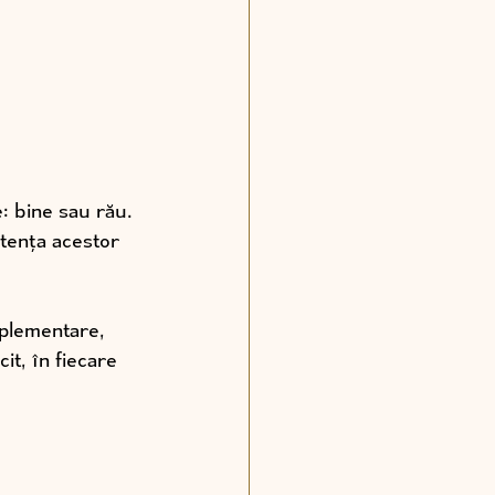
: bine sau rău. 
tența acestor 
mplementare, 
it, în fiecare 