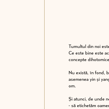
Tumultul din noi est
Ce este bine este ac
concepte dihotomice,
Nu există, în fond, 
asemenea yin și yang-
om.
Și atunci, de unde n
- să etichetăm oamen