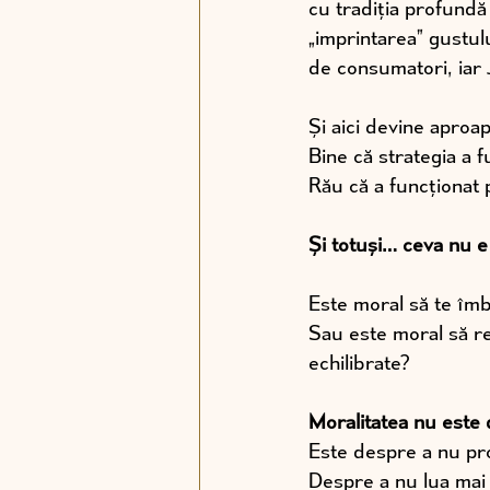
cu tradiția profundă 
„imprintarea” gustulu
de consumatori, iar 
Și aici devine aproa
Bine că strategia a f
Rău că a funcționat 
Și totuși… ceva nu e 
Este moral să te îmb
Sau este moral să res
echilibrate?
Moralitatea nu este 
Este despre a nu pro
Despre a nu lua mai 