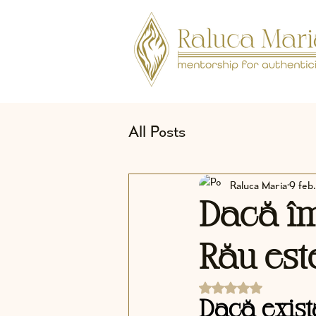
All Posts
Raluca Maria
9 feb.
Dacă îm
Rău est
Evaluat(ă) cu NaN d
Dacă exist