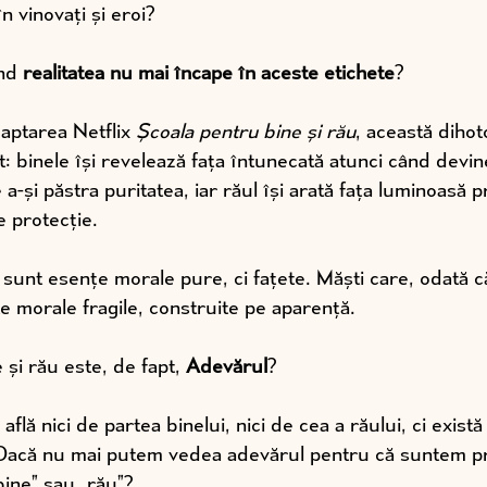
n vinovați și eroi?
nd 
realitatea nu mai încape în aceste etichete
?
daptarea Netflix 
Școala pentru bine și rău
, această dihot
: binele își revelează fața întunecată atunci când devine
a-și păstra puritatea, iar răul își arată fața luminoasă pri
e protecție.
i sunt esențe morale pure, ci fațete. Măști care, odată 
 morale fragile, construite pe aparență.
și rău este, de fapt, 
Adevărul
? 
flă nici de partea binelui, nici de cea a răului, ci există
 Dacă nu mai putem vedea adevărul pentru că suntem pr
ine” sau „rău”?