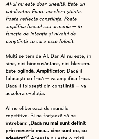
AI-ul nu este doar unealtă. Este un 
catalizator. Poate accelera știința. 
Poate reflecta conștiința. Poate 
amplifica haosul sau armonia — în 
funcție de intenția și nivelul de 
conștiință cu care este folosit. 
Mulți se tem de AI. Dar AI nu este, în 
sine, nici binecuvântare, nici blestem. 
Este 
oglindă. Amplificator. 
Dacă îl 
folosești cu frică — va amplifica frica. 
Dacă îl folosești din conștiință — va 
accelera evoluția.
AI ne eliberează de muncile 
repetitive. Și ne forțează să ne 
întrebăm: 
„Dacă nu mai sunt definit 
prin meseria mea… cine sunt eu, cu 
adevărat?”
 Aceasta nu este o criză.