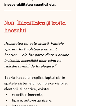
inseparabilitatea cuantică etc.
Non-linearitatea și teoria 
haosului
„Realitatea nu este liniară. Faptele 
aparent întâmplătoare nu sunt 
haotice — ele fac parte dintr-o ordine 
invizibilă, accesibilă doar când ne 
ridicăm nivelul de înțelegere.”
Teoria haosului explică faptul că, în 
spatele sistemelor complexe vizibile, 
aleatorii și haotice, există:
repetiție inerentă,
tipare, auto-organizare, 
interconectare, 