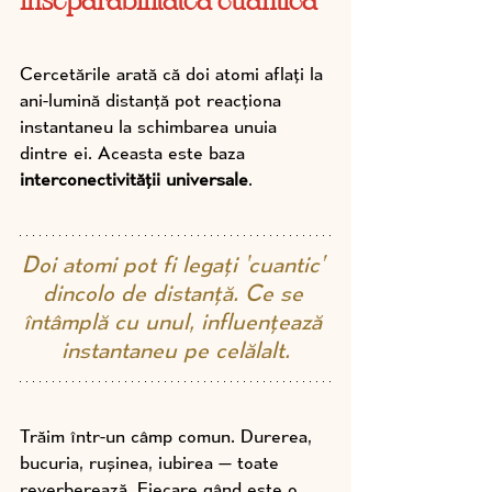
inseparabilitatea cuantică
Cercetările arată că doi atomi aflați la 
ani-lumină distanță pot reacționa 
instantaneu la schimbarea unuia 
dintre ei. Aceasta este baza 
interconectivității universale
.
Doi atomi pot fi legați ‘cuantic’ 
dincolo de distanță. Ce se 
întâmplă cu unul, influențează 
instantaneu pe celălalt.
Trăim într-un câmp comun. Durerea, 
bucuria, rușinea, iubirea — toate 
reverberează. Fiecare gând este o 