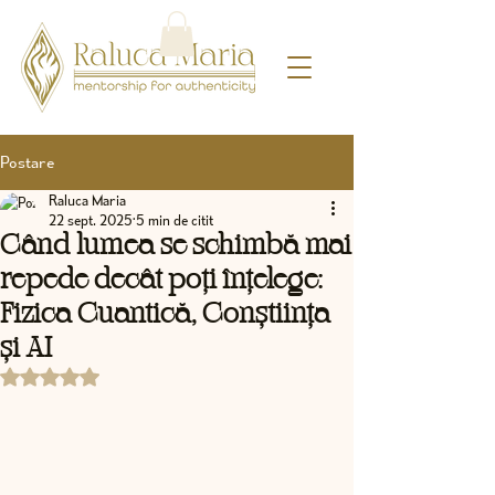
Postare
Raluca Maria
22 sept. 2025
5 min de citit
Când lumea se schimbă mai
repede decât poți înțelege:
Fizica Cuantică, Conștiința
și AI
Evaluat(ă) cu NaN din 5 stele.