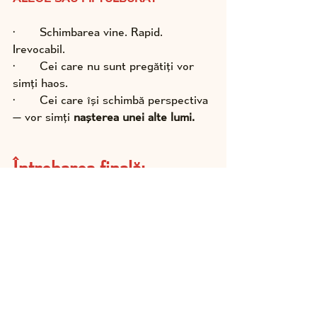
·       Schimbarea vine. Rapid. 
Irevocabil.
·       Cei care nu sunt pregătiți vor 
simți haos.
·       Cei care își schimbă perspectiva 
— vor simți 
nașterea unei alte lumi.
Întrebarea finală:
Dacă ar fi adevărat… ce s-ar 
schimba în felul în care aleg 
să trăiesc?
Legea Conștiinței – 7 
Coduri pentru Noua 