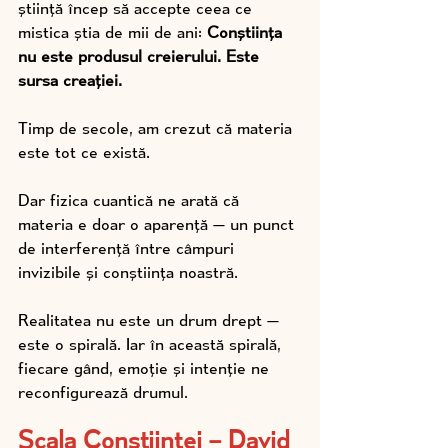
știință încep să accepte ceea ce 
mistica știa de mii de ani: 
Conștiința 
nu este produsul creierului. Este 
sursa creației.
Timp de secole, am crezut că materia 
este tot ce există.
Dar fizica cuantică ne arată că 
materia e doar o aparență — un punct 
de interferență între câmpuri 
invizibile și conștiința noastră.
Realitatea nu este un drum drept — 
este o spirală. Iar în această spirală, 
fiecare gând, emoție și intenție ne 
reconfigurează drumul.
Scala Conștiinței – David 