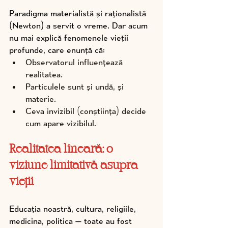
Paradigma materialistă și raționalistă 
(Newton) a servit o vreme. Dar acum 
nu mai explică fenomenele vieții 
profunde, care enunță că:
Observatorul influențează 
realitatea.
Particulele sunt și undă, și 
materie.
Ceva invizibil (conștiința) decide 
cum apare vizibilul.
Realitatea lineară: o 
viziune limitativă asupra 
vieții
Educația noastră, cultura, religiile, 
medicina, politica — toate au fost 