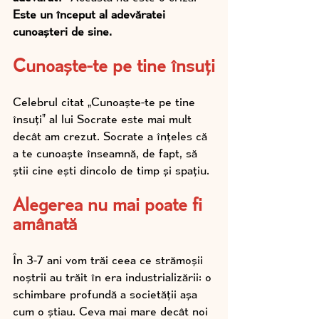
Este un început al adevăratei 
cunoașteri de sine.
Cunoaște-te pe tine însuți
Celebrul citat „Cunoaște-te pe tine 
însuți” al lui Socrate este mai mult 
decât am crezut. Socrate a înțeles că 
a te cunoaște înseamnă, de fapt, să 
știi cine ești dincolo de timp și spațiu.
Alegerea nu mai poate fi 
amânată
În 3-7 ani vom trăi ceea ce strămoșii 
noștrii au trăit în era industrializării: o 
schimbare profundă a societății așa 
cum o știau. Ceva mai mare decât noi 