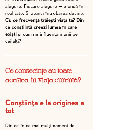
alegere. Fiecare alegere — o undă în 
realitate. Și atunci întrebarea devine: 
Cu ce frecvență trăiești viața ta? Din 
ce conștiință creezi lumea în care 
exiști 
și cum ne influențăm unii pe 
ceilalți?
Ce consecințe au toate 
acestea în viața curentă?
Conștiința e la originea a 
tot
Din ce în ce mai mulți oameni de 