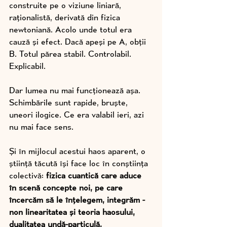
construite pe o viziune liniară, 
raționalistă, derivată din fizica 
newtoniană. Acolo unde totul era 
cauză și efect. Dacă apeși pe A, obții 
B. Totul părea stabil. Controlabil. 
Explicabil.
Dar lumea nu mai funcționează așa. 
Schimbările sunt rapide, bruște, 
uneori ilogice. Ce era valabil ieri, azi 
nu mai face sens.
Și în mijlocul acestui haos aparent, o 
știință tăcută își face loc în conștiința 
colectivă: 
fizica cuantică care aduce 
în scenă concepte noi, pe care 
încercăm să le înțelegem, integrăm - 
non linearitatea și teoria haosului, 
dualitatea undă-particulă, 