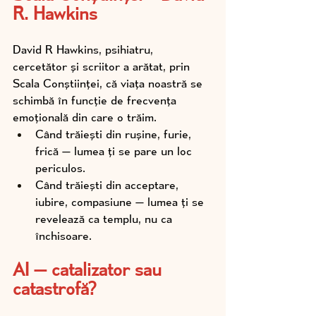
R. Hawkins
David R Hawkins, psihiatru, 
cercetător și scriitor a arătat, prin 
Scala Conștiinței, că viața noastră se 
schimbă în funcție de frecvența 
emoțională din care o trăim. 
Când trăiești din rușine, furie, 
frică — lumea ți se pare un loc 
periculos. 
Când trăiești din acceptare, 
iubire, compasiune — lumea ți se 
revelează ca templu, nu ca 
închisoare.
AI — catalizator sau 
catastrofă?