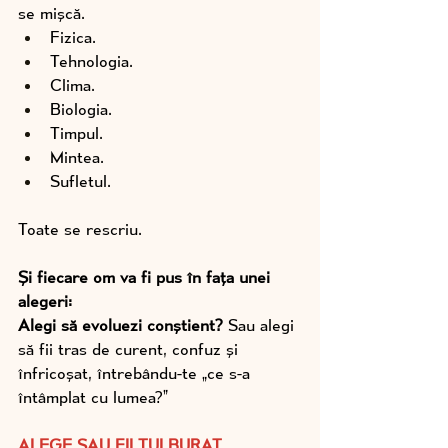
se mișcă. 
Fizica. 
Tehnologia. 
Clima. 
Biologia. 
Timpul. 
Mintea. 
Sufletul. 
Toate se rescriu. 
Și fiecare om va fi pus în fața unei 
alegeri:
Alegi să evoluezi conștient? 
Sau alegi 
să fii tras de curent, confuz și 
înfricoșat, întrebându-te „ce s-a 
întâmplat cu lumea?”
ALEGE SAU FII TULBURAT